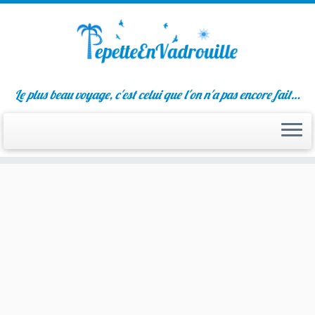
Passer
Le plus beau voyage, c'est celui que l'on n'a pas encore fait…
au
contenu
Budapest
5 jours dans la capitale hongroiseCliq
Cliquez ici!