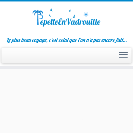
Passer
Le plus beau voyage, c'est celui que l'on n'a pas encore fait…
au
contenu
Budapest
5 jours dans la capitale hongroiseCliq
Cliquez ici!