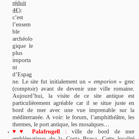
réduit
4€)
:
c’est
l’ensem
ble
archéolo
gique le
plus
importa
nt
d’Espag
ne. Le site fut initialement un «
emporion
» grec
(comptoir) avant de devenir une ville romaine.
Aujourd’hui, la visite de ce site antique est
particulièrement agréable car il se situe juste en
bord de mer avec une vue imprenable sur la
méditerranée. A voir: le forum, l’
amphithéâtre
, les
thermes, le port antique, les mosaïques…
♥
♥
Palafrugell
:
ville de bord de mer
emblématique de la Costa Brava. Cette localité