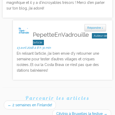
magnifique et il y a d’incroyables trésors ! Merci d’en parler
sur ton blog, j’ai adoré!
Répondre
↓
PepetteEnVadrouille
Auteur de
l’article
13 avril 2018 à 8 h 31 min
En relisant l’article, j’ai bien envie d’y retourner une
semaine pour tester d’autres villages et criques
isolées…Et oui la Costa Brava ce n’est pas que des
stations balnéaires!
Parcourir les articles
←
2 semaines en Finlande!
Citytrip à Bruxelles la festive
→