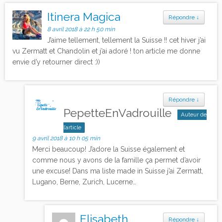
Itinera Magica
Répondre
↓
8 avril 2018 à 22 h 50 min
J’aime tellement, tellement la Suisse !! cet hiver j’ai
vu Zermatt et Chandolin et j’ai adoré ! ton article me donne
envie d’y retourner direct :))
Répondre
↓
PepetteEnVadrouille
Auteur de
l’article
9 avril 2018 à 10 h 05 min
Merci beaucoup! J’adore la Suisse également et
comme nous y avons de la famille ça permet d’avoir
une excuse! Dans ma liste made in Suisse j’ai Zermatt,
Lugano, Berne, Zurich, Lucerne…
Elisabeth
Répondre
↓