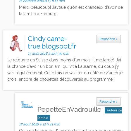
21 octobre 2018 à 17 h 11 min
Merci beaucoup! J’avoue qu’on est chanceux d’avoir de
la famille à Fribourg!
Cindy came-
Répondre
↓
true.blogspot.fr
17 août 2018 à 12 h 39 min
Je retourne en Suisse dans moins d’un mois, il me tarde!! J’ai
la chance d’avoir un bon ami qui vit à Lausanne, du coup j’y
vais régulièrement. Cette fois on va aller du côté de Zurich je
crois, encore de chouettes découvertes au programme!
Répondre
↓
PepetteEnVadrouille
Auteur de
l’article
17 août 2018 à 12 h 41 min
On a de la chance d’avoir de la famille à Fribourg donc