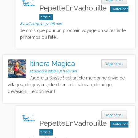
PepetteEnVadrouille
Auteur de
l’article
8 avril 2019 à 13 h 08 min
Je crois que pour un prochain voyage on va tester le
printemps ou l’été…
Itinera Magica
Répondre
↓
21 octobre 2018 à 5 h 16 min
J’adore la Suisse ! cet article me donne envie de
villages, de gruyère, de chiens de traîneau, de neige,
d’évasion… Le bonheur !
Répondre
↓
PepetteEnVadrouille
Auteur de
l’article